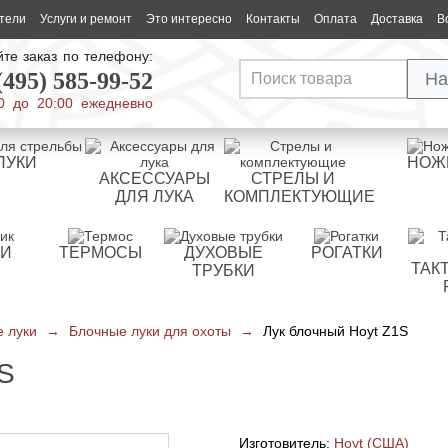
тели
Услуги и ремонт
Это интересно
Контакты
Оплата
Доставка
В
те заказ по телефону:
(495) 585-99-52
На
0 до 20:00 ежедневно
ЛУКИ
НОЖ
АКСЕССУАРЫ
СТРЕЛЫ И
ДЛЯ ЛУКА
КОМПЛЕКТУЮЩИЕ
РИ
ТЕРМОСЫ
ДУХОВЫЕ
РОГАТКИ
ТАК
ТРУБКИ
 луки
→
Блочные луки для охоты
→
Лук блочный Hoyt Z1S
S
Изготовитель:
Hoyt (США)