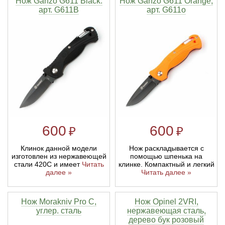
Нож Ganzo G611 Black.
Нож Ganzo G611 Orange,
арт. G611B
арт. G611o
600
600
₽
₽
Клинок данной модели
Нож раскладывается с
изготовлен из нержавеющей
помощью шпенька на
стали 420С и имеет
Читать
клинке. Компактный и легкий
далее »
Читать далее »
Нож Morakniv Pro C,
Нож Opinel 2VRI,
углер. сталь
нержавеющая сталь,
дерево бук розовый