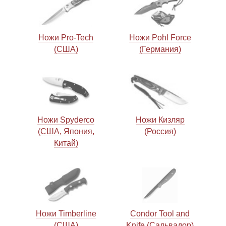
Линейки для настройки лука
Охотничьи ножи
Ножи Pro-Tech
Ножи Pohl Force
(США)
(Германия)
Полочки для лука
Ножи складные
Кликеры для лука
Плунжеры для лука
Ножи Spyderco
Ножи Кизляр
Киссеры для лука
(США, Япония,
(Россия)
Китай)
Ножи Timberline
Condor Tool and
(США)
Knife (Сальвадор)