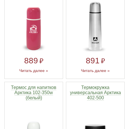
Линейки для настройки лука
Охотничьи ножи
Полочки для лука
Ножи складные
Кликеры для лука
Плунжеры для лука
891
889
₽
₽
Читать далее »
Читать далее »
Киссеры для лука
Термос для напитков
Термокружка
Арктика 102-350w
универсальная Арктика
(белый)
402-500