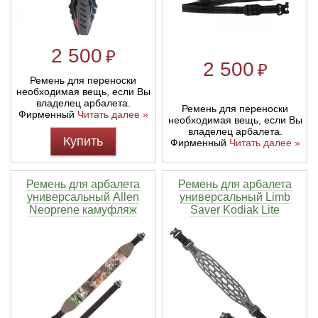
Линейки для настройки лука
Охотничьи ножи
2 500
₽
2 500
₽
Полочки для лука
Ножи складные
Ремень для переноски
необходимая вещь, если Вы
владелец арбалета.
Кликеры для лука
Ремень для переноски
Фирменный
Читать далее »
необходимая вещь, если Вы
владелец арбалета.
Купить
Плунжеры для лука
Фирменный
Читать далее »
Киссеры для лука
Ремень для арбалета
Ремень для арбалета
универсальный Allen
универсальный Limb
Neoprene камуфляж
Saver Kodiak Lite