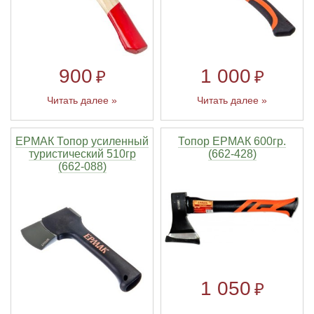
Линейки для настройки лука
Охотничьи ножи
Полочки для лука
Ножи складные
900
1 000
₽
₽
Читать далее »
Читать далее »
Кликеры для лука
Плунжеры для лука
ЕРМАК Топор усиленный
Топор ЕРМАК 600гр.
туристический 510гр
(662-428)
(662-088)
Киссеры для лука
1 050
₽