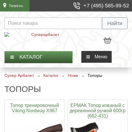
+7 (495) 585-99-52
Тюмень
Арбалеты винтовочного типа
Чехлы для арбалетов
Блочные луки
Лучные тренажеры
Бушинги для стрел
Шкуросъемные ножи
Карманные точилки
Фонари Petzl
Термос Арктика
Найти
Арбалет пистолетного типа
Колчаны и киверы для арбалетов
Классические луки
Пип сайты для блочного лука
Шаблоны для оперения
Финские ножи
Мусаты
Фонари Inova
Сумки холодильники
Арбалеты блочного типа
Ремни для переноски арбалетов
Традиционные луки
Боуфишинг для лука
Охотничьи наконечники
Мачете
Магниты для точилок
Фонари Fenix
Универсальные
КАТАЛОГ
Меню
Арбалеты рекурсивного типа
Боуфишинг для арбалета
Спортивные луки
Релизы для блочного лука
Спортивные наконечники
Ножи Бабочки (Балисонги)
Ремни для точилок
Термосы для еды
Супер Арбалет
→
Каталог
→
Ножи
→
Топоры
Арбалеты для охоты
Запчасти для арбалета
Детские луки
Чехлы и кейсы для луков
Оперение для арбалетных стрел
Ножи Керамбит
Прочие аксессуары для точилок
Термокружки
ТОПОРЫ
Арбалеты для отдыха и развлечения
Плечи для арбалета
Прицелы для лука и аксессуары
Оперение для лучных стрел
Филейные ножи
Наборы для заточки ножей
Термосы для напитков
Топор тренировочный
ЕРМАК Топор кованый с
Viking Nordway X967
деревянной ручкой 600гр
Обмоточные и тетивные нити
Стабилизаторы, тройники, виброгасители
Хвостовики для арбалетных стрел
Швейцарские ножи
Электрические точилки для ножей
Термоконтейнеры
(662-431)
Прицелы для арбалета
Колчаны, киверы и тубусы
Хвостовики для лучных стрел
Ножи тренировочные
Точильные камни