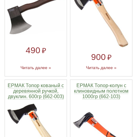
Тетивы и тросы для арбалетов
Подставки для лука
Инсерты для арбалетных стрел
Тычковые ножи
Механические точилки для ножей
Натяжители для арбалетов
Ремни и петли
Инсерты для лучных стрел
Непальские кукри
Паста для полировки ножей
Тетива для лука, нити
Стрелы для арбалета
Ножи тактические
490
₽
900
₽
Рукоятки для лука
Стрелы для лука
Ножи танто
Читать далее »
Читать далее »
Плечи для лука
Выниматели для стрел
Топоры
ЕРМАК Топор кованый с
ЕРМАК Топор-колун с
Нагрудники
Топорики-томагавки
деревянной ручкой,
клиновидным полотном
двуклин. 600гр (662-003)
1000гр (662-103)
Краги для стрельбы
Ножи известных брендов
Напальчники для классических луков
Мультитулы
Перчатки для традиционных луков
Метательные ножи