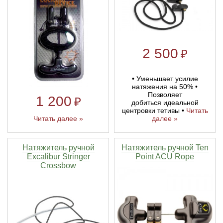
Линейки для настройки лука
Охотничьи ножи
Полочки для лука
Ножи складные
2 500
₽
Кликеры для лука
• Уменьшает усилие
натяжения на 50% •
Позволяет
1 200
₽
Плунжеры для лука
добиться идеальной
центровки тетивы •
Читать
далее »
Читать далее »
Киссеры для лука
Натяжитель ручной
Натяжитель ручной Ten
Excalibur Stringer
Point ACU Rope
Crossbow