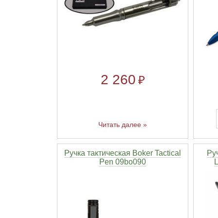
2 260
₽
Читать далее »
Ручка тактическая Boker Tactical
Руч
Pen 09bo090
L