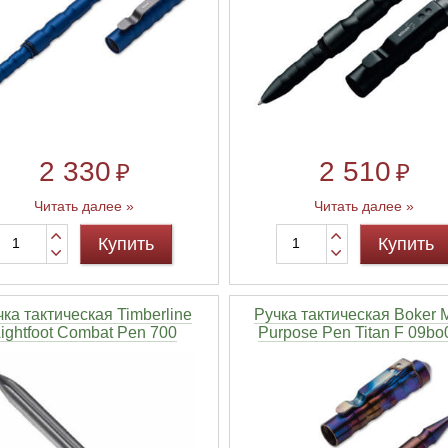
2 330
2 510
₽
₽
Читать далее »
Читать далее »
Купить
Купить
ка тактическая Timberline
Ручка тактическая Boker M
ightfoot Combat Pen 700
Purpose Pen Titan F 09bo