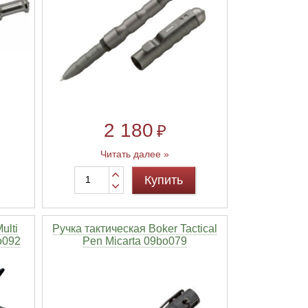
2 180
₽
Читать далее »
Купить
ulti
Ручка тактическая Boker Tactical
o092
Pen Micarta 09bo079