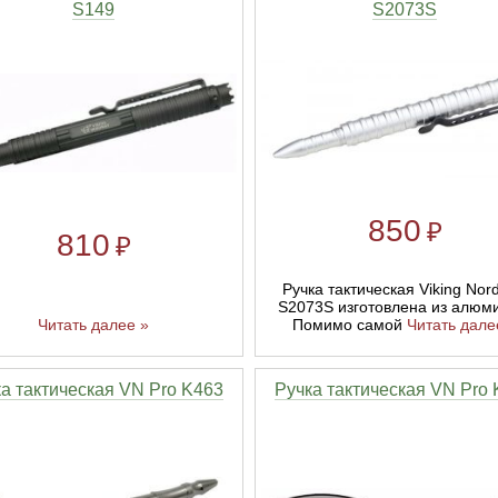
S149
S2073S
850
₽
810
₽
Ручка тактическая Viking Nor
S2073S изготовлена из алюм
Читать далее »
Помимо самой
Читать дале
а тактическая VN Pro K463
Ручка тактическая VN Pro