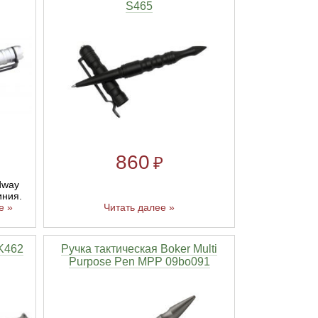
S465
860
₽
dway
иния.
е »
Читать далее »
 K462
Ручка тактическая Boker Multi
Purpose Pen MPP 09bo091