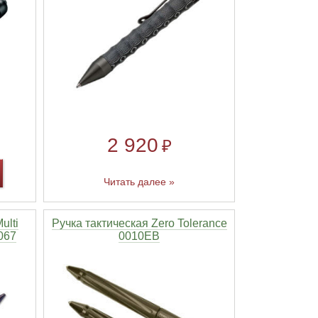
2 920
₽
Читать далее »
ulti
Ручка тактическая Zero Tolerance
067
0010EB