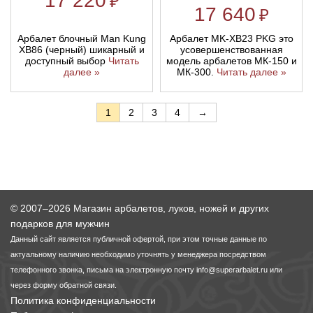
17 220
₽
17 640
₽
Арбалет блочный Man Kung
Арбалет MK-XB23 PKG это
XB86 (черный) шикарный и
усовершенствованная
доступный выбор
Читать
модель арбалетов МК-150 и
далее »
МК-300.
Читать далее »
1
2
3
4
→
© 2007–2026 Магазин арбалетов, луков, ножей и других
подарков для мужчин
Данный сайт является публичной офертой, при этом точные данные по
актуальному наличию необходимо уточнять у менеджера посредством
телефонного звонка, письма на электронную почту
info@superarbalet.ru
или
через форму обратной связи.
Политика конфиденциальности