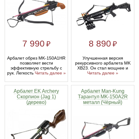
Тетивы и тросы для арбалетов
Подставки для лука
Инсерты для арбалетных стрел
Тычковые ножи
Механические точилки для ножей
Натяжители для арбалетов
Ремни и петли
Инсерты для лучных стрел
Непальские кукри
Паста для полировки ножей
7 990
8 890
₽
₽
Тетива для лука, нити
Стрелы для арбалета
Ножи тактические
Улучшенная версия
Арбалет обрез MK-150A1HR
Рукоятки для лука
Стрелы для лука
Ножи танто
рекурсивного арбалета MK
позволяет вести
XB23. Он стал мощнее и
эффективную стрельбу с
Читать далее »
рук. Легкость
Читать далее »
Плечи для лука
Выниматели для стрел
Топоры
Нагрудники
Топорики-томагавки
Арбалет EK Archery
Арбалет Man-Kung
Скорпион (Jag 1)
Тарантул MK-150A2R
(дерево)
металл (Чёрный)
Краги для стрельбы
Ножи известных брендов
Напальчники для классических луков
Мультитулы
Перчатки для традиционных луков
Метательные ножи