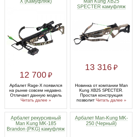
X (Камуфляж)
Man Kung XB25
SPECTER камуфляж
13 316
₽
12 700
₽
Арбалет Rage-X появился
Новинка от компании Man
на рынке совсем недавно.
Kung XB25 SPECTER.
Отличает данную модель
Простая конструкция
Читать далее »
позволит
Читать далее »
Арбалет рекурсивный
Арбалет Man-Kung MK-
Man Kung MK-185
250 (Черный)
Brandon (PKG) камуфляж