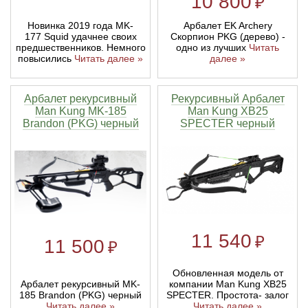
10 800
₽
Новинка 2019 года MK-
Арбалет EK Archery
177 Squid удачнее своих
Скорпион PKG (дерево) -
предшественников. Немного
одно из лучших
Читать
повысились
Читать далее »
далее »
Арбалет рекурсивный
Рекурсивный Арбалет
Man Kung MK-185
Man Kung XB25
Brandon (PKG) черный
SPECTER черный
11 540
₽
11 500
₽
Обновленная модель от
Арбалет рекурсивный MK-
компании Man Kung XB25
185 Brandon (PKG) черный
SPECTER. Простота- залог
Читать далее »
Читать далее »