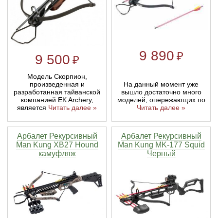
Линейки для настройки лука
Охотничьи ножи
Полочки для лука
Ножи складные
9 890
₽
9 500
₽
Кликеры для лука
Модель Скорпион,
На данный момент уже
произведенная и
вышло достаточно много
разработанная тайванской
Плунжеры для лука
моделей, опережающих по
компанией EK Archery,
Читать далее »
является
Читать далее »
Киссеры для лука
Арбалет Рекурсивный
Арбалет Рекурсивный
Man Kung XB27 Hound
Man Kung MK-177 Squid
камуфляж
Черный