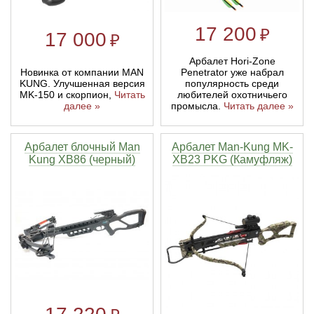
17 200
₽
17 000
₽
Арбалет Hori-Zone
Новинка от компании MAN
Penetrator уже набрал
KUNG. Улучшенная версия
популярность среди
MK-150 и скорпион,
Читать
любителей охотничьего
далее »
промысла.
Читать далее »
Арбалет блочный Man
Арбалет Man-Kung MK-
Kung XB86 (черный)
XB23 PKG (Камуфляж)