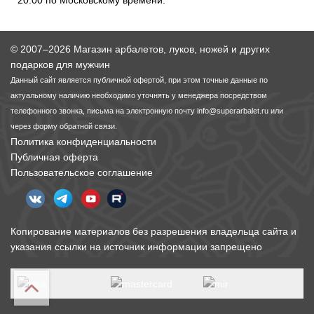
20:00 по Московскому времени.
Линейки для настройки лука
Охотничьи ножи
© 2007–2026 Магазин арбалетов, луков, ножей и других
подарков для мужчин
Полочки для лука
Ножи складные
Данный сайт является публичной офертой, при этом точные данные по
актуальному наличию необходимо уточнять у менеджера посредством
Кликеры для лука
телефонного звонка, письма на электронную почту
info@superarbalet.ru
или
через форму обратной связи.
Плунжеры для лука
Политика конфиденциальности
Публичная оферта
Пользовательское соглашение
Киссеры для лука
Копирование материалов без разрешения владельца сайта и
указания ссылки на источник информации запрещено