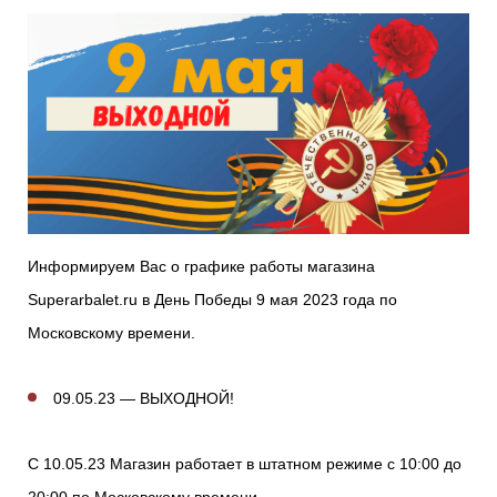
Тетивы и тросы для арбалетов
Подставки для лука
Инсерты для арбалетных стрел
Тычковые ножи
Механические точилки для ножей
Натяжители для арбалетов
Ремни и петли
Инсерты для лучных стрел
Непальские кукри
Паста для полировки ножей
Тетива для лука, нити
Стрелы для арбалета
Ножи тактические
Рукоятки для лука
Стрелы для лука
Ножи танто
Плечи для лука
Выниматели для стрел
Топоры
Информируем Вас о графике работы магазина
Superarbalet.ru в День Победы 9 мая 2023 года по
Нагрудники
Топорики-томагавки
Московскому времени.
Краги для стрельбы
Ножи известных брендов
09.05.23 — ВЫХОДНОЙ!
Напальчники для классических луков
Мультитулы
С 10.05.23 Магазин работает в штатном режиме с 10:00 до
Перчатки для традиционных луков
Метательные ножи